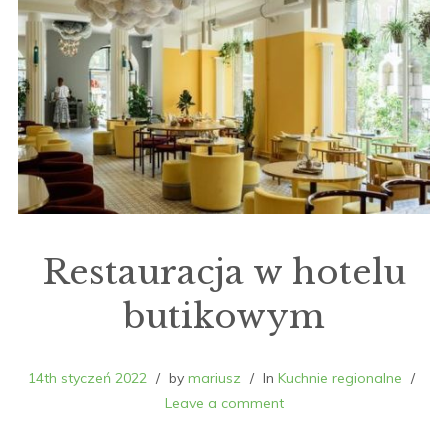
Restauracja w hotelu
butikowym
14th styczeń 2022
by
mariusz
In
Kuchnie regionalne
Leave a comment