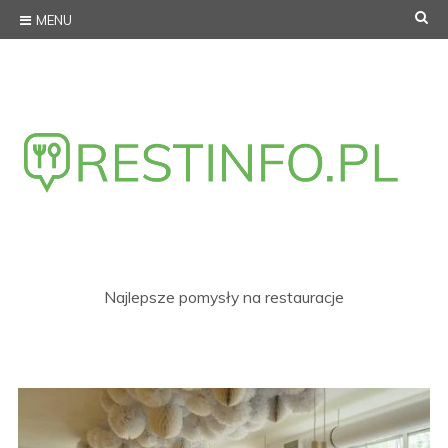
Skip
SE
MENU
to
content
Najlepsze pomysły na restauracje