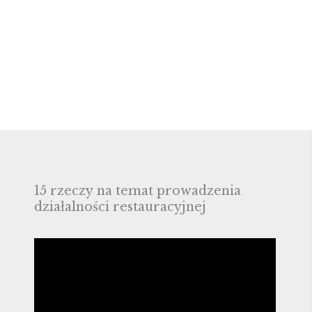
15 rzeczy na temat prowadzenia
działalności restauracyjnej
Odtwarzacz
video